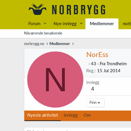
Forum
Nye innlegg
Medlemmer
nor
Nåværende besøkende
norbrygg.no
Medlemmer
NorEss
N
·
43
·
Fra
Trondheim
Reg.
15 Jul 2014
Innlegg
4
Finn
Nyeste aktivitet
Innlegg
Om