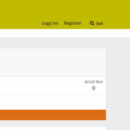
Logg inn
Registrer
Søk
Antall liker
0