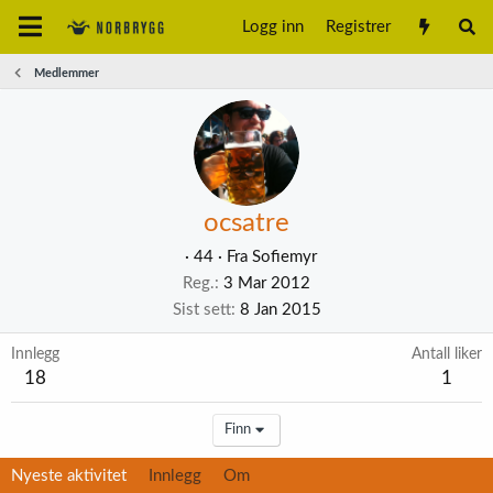
Logg inn
Registrer
Medlemmer
ocsatre
·
44
·
Fra
Sofiemyr
Reg.
3 Mar 2012
Sist sett
8 Jan 2015
Innlegg
Antall liker
18
1
Finn
Nyeste aktivitet
Innlegg
Om