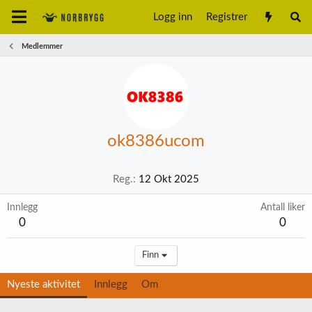
Logg inn
Registrer
Medlemmer
ok8386ucom
Reg.
12 Okt 2025
Innlegg
Antall liker
0
0
Finn
Nyeste aktivitet
Innlegg
Om