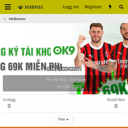
Logg inn
Registrer
Medlemmer
ok9acocom
·
Fra
Hà Nội, Việt Nam
Reg.
16 Okt 2025
Innlegg
Antall liker
0
0
Finn