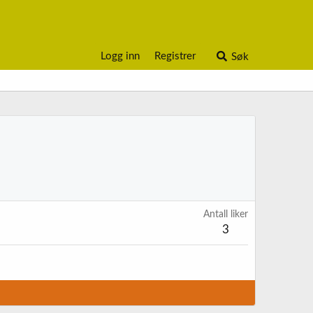
Logg inn
Registrer
Søk
Antall liker
3