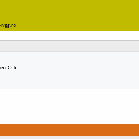
brygg.no
pen, Oslo