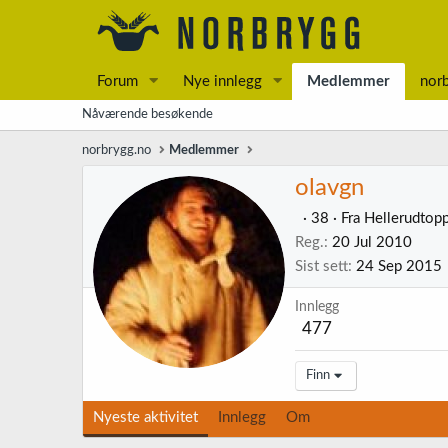
Forum
Nye innlegg
Medlemmer
nor
Nåværende besøkende
norbrygg.no
Medlemmer
olavgn
·
38
·
Fra
Hellerudtop
Reg.
20 Jul 2010
Sist sett
24 Sep 2015
Innlegg
477
Finn
Nyeste aktivitet
Innlegg
Om