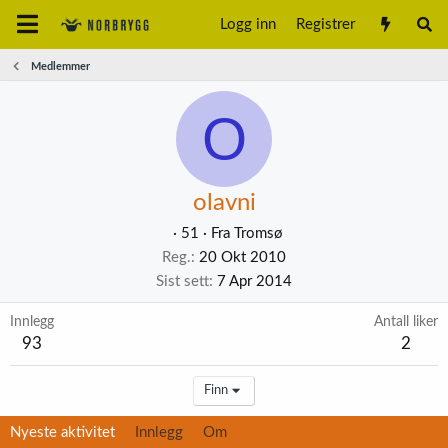
Logg inn
Registrer
Medlemmer
O
olavni
·
51
·
Fra
Tromsø
Reg.
20 Okt 2010
Sist sett
7 Apr 2014
Innlegg
Antall liker
93
2
Finn
Nyeste aktivitet
Innlegg
Om