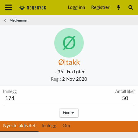
Logg inn
Registrer
Medlemmer
Ø
Øltakk
·
36
·
Fra
Løten
Reg.
2 Nov 2020
Innlegg
Antall liker
174
50
Finn
Nyeste aktivitet
Innlegg
Om