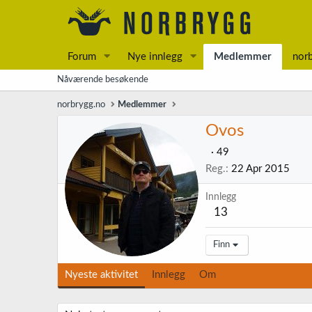
Forum
Nye innlegg
Medlemmer
nor
Nåværende besøkende
norbrygg.no
Medlemmer
Ovos
·
49
Reg.
22 Apr 2015
Innlegg
13
Finn
Nyeste aktivitet
Innlegg
Om