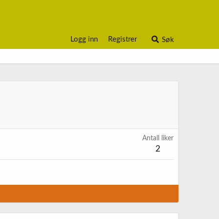
Logg inn
Registrer
Søk
Antall liker
2