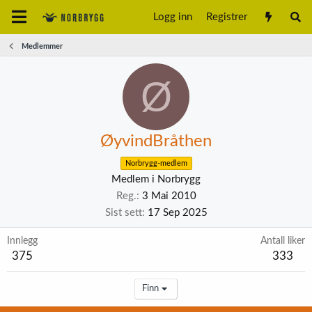
Logg inn
Registrer
Medlemmer
Ø
ØyvindBråthen
Norbrygg-medlem
Medlem i Norbrygg
Reg.
3 Mai 2010
Sist sett
17 Sep 2025
Innlegg
Antall liker
375
333
Finn