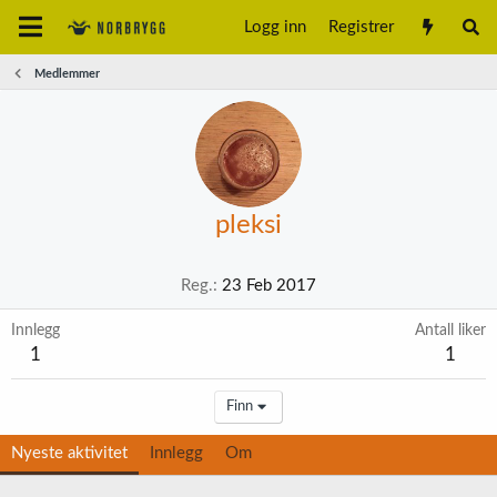
Logg inn
Registrer
Medlemmer
pleksi
Reg.
23 Feb 2017
Innlegg
Antall liker
1
1
Finn
Nyeste aktivitet
Innlegg
Om