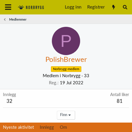
Logg inn
Registrer
Medlemmer
P
PolishBrewer
Norbrygg-medlem
Medlem i Norbrygg
·
33
Reg.
19 Jul 2022
Innlegg
Antall liker
32
81
Finn
Nyeste aktivitet
Innlegg
Om