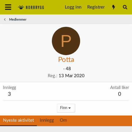
Logg inn
Registrer
Medlemmer
P
Potta
·
48
Reg.
13 Mar 2020
Innlegg
Antall liker
3
0
Finn
Nyeste aktivitet
Innlegg
Om