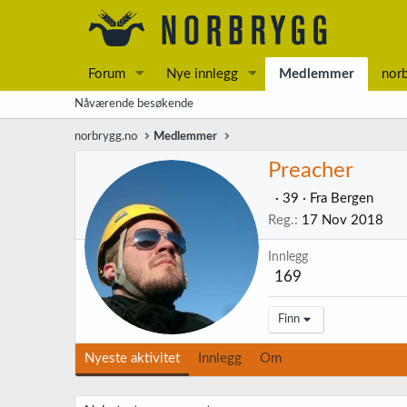
Forum
Nye innlegg
Medlemmer
nor
Nåværende besøkende
norbrygg.no
Medlemmer
Preacher
·
39
·
Fra
Bergen
Reg.
17 Nov 2018
Innlegg
169
Finn
Nyeste aktivitet
Innlegg
Om