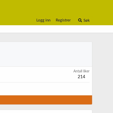
Logg inn
Registrer
Søk
Antall liker
214