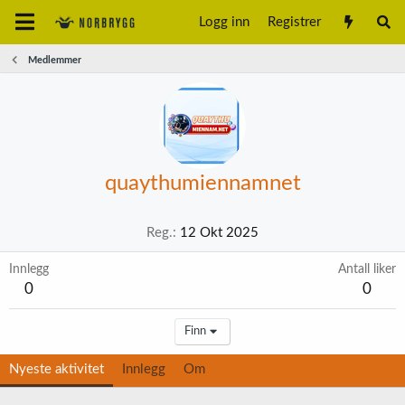
Logg inn
Registrer
Medlemmer
quaythumiennamnet
Reg.
12 Okt 2025
Innlegg
Antall liker
0
0
Finn
Nyeste aktivitet
Innlegg
Om