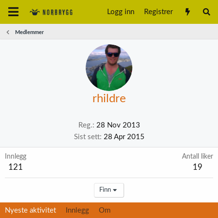
Logg inn
Registrer
Medlemmer
rhildre
Reg.
28 Nov 2013
Sist sett
28 Apr 2015
Innlegg
Antall liker
121
19
Finn
Nyeste aktivitet
Innlegg
Om