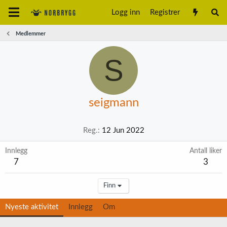
Logg inn
Registrer
Medlemmer
S
seigmann
Reg.
12 Jun 2022
Innlegg
Antall liker
7
3
Finn
Nyeste aktivitet
Innlegg
Om