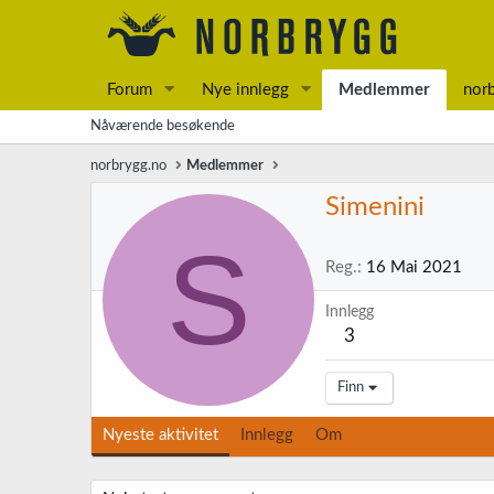
Forum
Nye innlegg
Medlemmer
nor
Nåværende besøkende
norbrygg.no
Medlemmer
Simenini
S
Reg.
16 Mai 2021
Innlegg
3
Finn
Nyeste aktivitet
Innlegg
Om