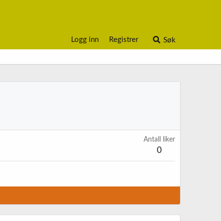
Logg inn
Registrer
Søk
Antall liker
0