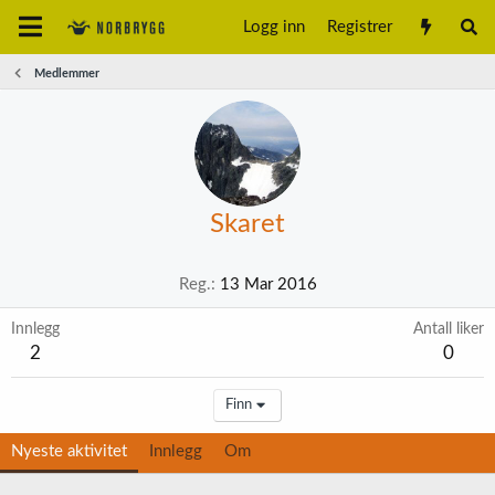
Logg inn
Registrer
Medlemmer
Skaret
Reg.
13 Mar 2016
Innlegg
Antall liker
2
0
Finn
Nyeste aktivitet
Innlegg
Om