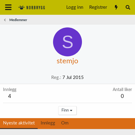
Logg inn
Registrer
Medlemmer
S
stemjo
Reg.
7 Jul 2015
Innlegg
Antall liker
4
0
Finn
Nyeste aktivitet
Innlegg
Om