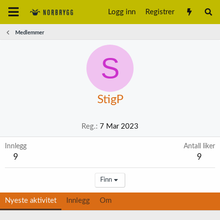
Logg inn
Registrer
Medlemmer
S
StigP
Reg.
7 Mar 2023
Innlegg
Antall liker
9
9
Finn
Nyeste aktivitet
Innlegg
Om