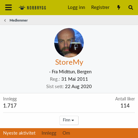
Logg inn
Registrer
Medlemmer
StoreMy
·
Fra
Midttun, Bergen
Reg.
31 Mai 2011
Sist sett
22 Aug 2020
Innlegg
Antall liker
1.717
114
Finn
Nyeste aktivitet
Innlegg
Om