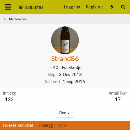
Logg inn
Registrer
Medlemmer
Strand86
·
40
·
Fra
Skodje
Reg.
3 Des 2013
Sist sett
1 Sep 2016
Innlegg
Antall liker
132
17
Finn
Nyeste aktivitet
Innlegg
Om