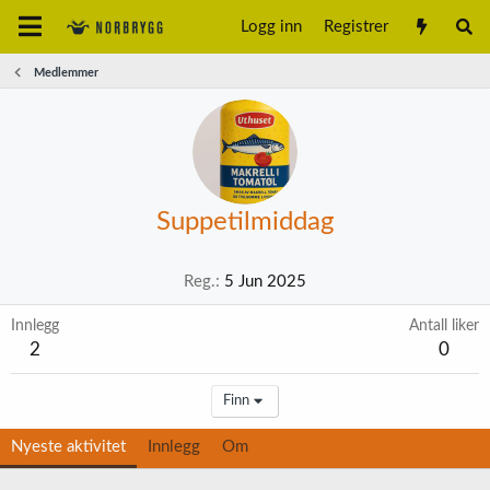
Logg inn
Registrer
Medlemmer
Suppetilmiddag
Reg.
5 Jun 2025
Innlegg
Antall liker
2
0
Finn
Nyeste aktivitet
Innlegg
Om