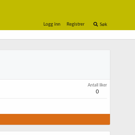
Logg inn
Registrer
Søk
Antall liker
0