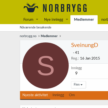
Forum
Nye innlegg
Medlemmer
nor
Nåværende besøkende
norbrygg.no
Medlemmer
SveinungD
S
·
41
Reg.
16 Jan 2015
Innlegg
9
Finn
Nyeste aktivitet
Innlegg
Om