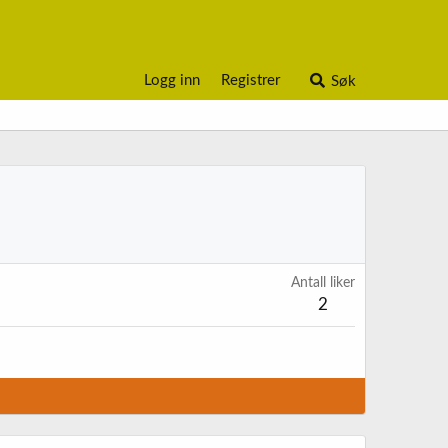
Logg inn
Registrer
Søk
Antall liker
2