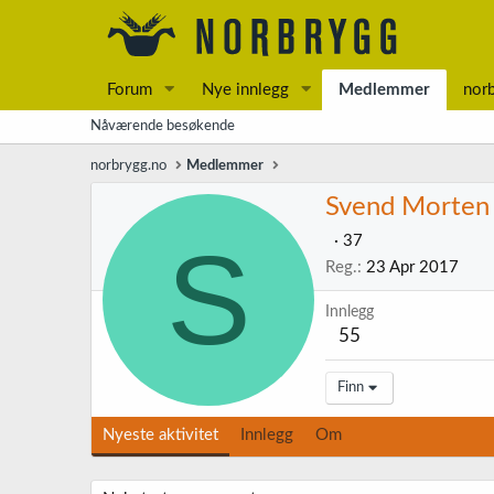
Forum
Nye innlegg
Medlemmer
nor
Nåværende besøkende
norbrygg.no
Medlemmer
Svend Morten
S
·
37
Reg.
23 Apr 2017
Innlegg
55
Finn
Nyeste aktivitet
Innlegg
Om