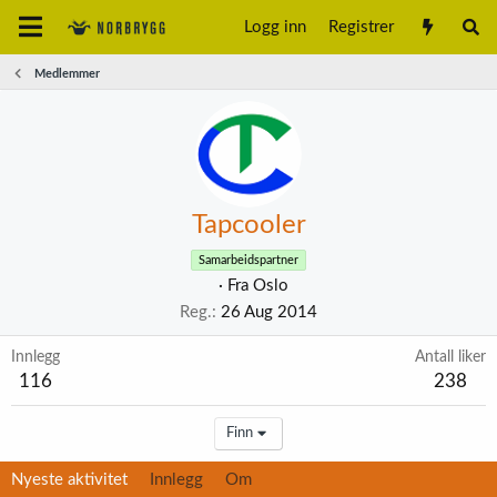
Logg inn
Registrer
Medlemmer
Tapcooler
Samarbeidspartner
·
Fra
Oslo
Reg.
26 Aug 2014
Innlegg
Antall liker
116
238
Finn
Nyeste aktivitet
Innlegg
Om