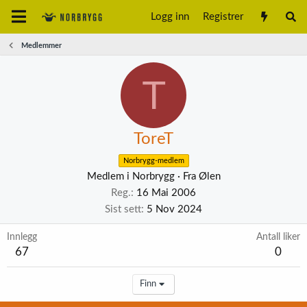
Logg inn
Registrer
Medlemmer
T
ToreT
Norbrygg-medlem
Medlem i Norbrygg
·
Fra
Ølen
Reg.
16 Mai 2006
Sist sett
5 Nov 2024
Innlegg
Antall liker
67
0
Finn