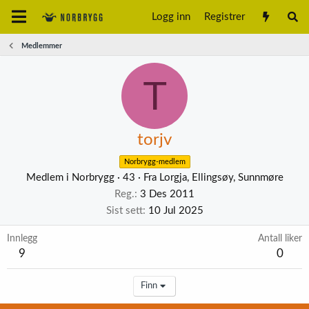
Logg inn
Registrer
Medlemmer
T
torjv
Norbrygg-medlem
Medlem i Norbrygg
·
43
·
Fra
Lorgja, Ellingsøy, Sunnmøre
Reg.
3 Des 2011
Sist sett
10 Jul 2025
Innlegg
Antall liker
9
0
Finn