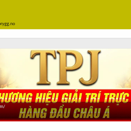
brygg.no
om/