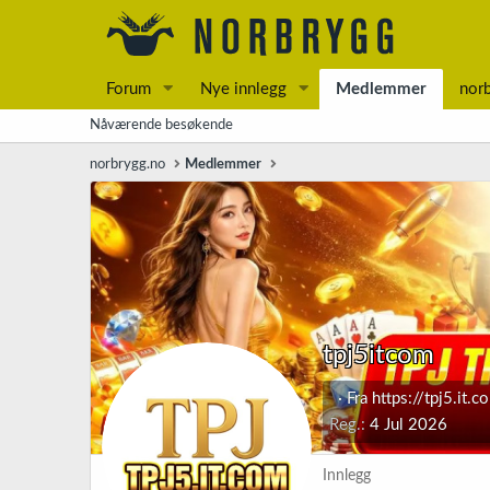
Forum
Nye innlegg
Medlemmer
nor
Nåværende besøkende
norbrygg.no
Medlemmer
tpj5itcom
·
Fra
https://tpj5.it.c
Reg.
4 Jul 2026
Innlegg