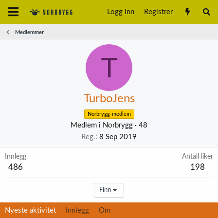
Logg inn
Registrer
Medlemmer
T
TurboJens
Norbrygg-medlem
Medlem i Norbrygg
·
48
Reg.
8 Sep 2019
Innlegg
Antall liker
486
198
Finn
Nyeste aktivitet
Innlegg
Om