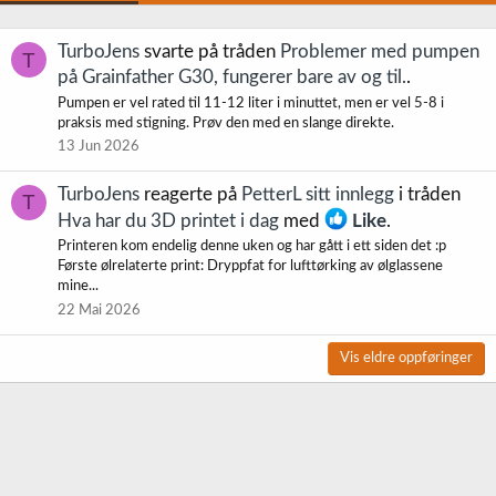
TurboJens
svarte på tråden
Problemer med pumpen
T
på Grainfather G30, fungerer bare av og til.
.
Pumpen er vel rated til 11-12 liter i minuttet, men er vel 5-8 i
praksis med stigning. Prøv den med en slange direkte.
13 Jun 2026
TurboJens
reagerte på
PetterL sitt innlegg
i tråden
T
Hva har du 3D printet i dag
med
Like
.
Printeren kom endelig denne uken og har gått i ett siden det :p
Første ølrelaterte print: Dryppfat for lufttørking av ølglassene
mine...
22 Mai 2026
Vis eldre oppføringer