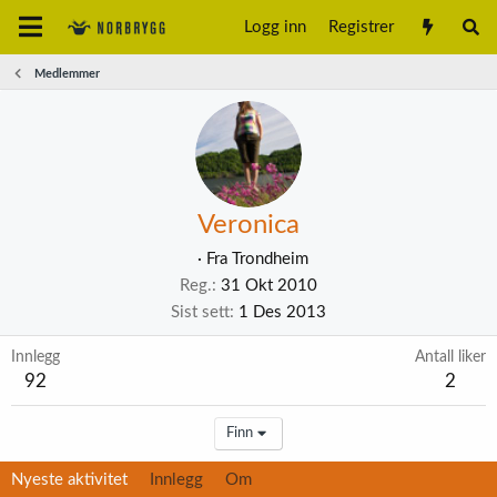
Logg inn
Registrer
Medlemmer
Veronica
·
Fra
Trondheim
Reg.
31 Okt 2010
Sist sett
1 Des 2013
Innlegg
Antall liker
92
2
Finn
Nyeste aktivitet
Innlegg
Om