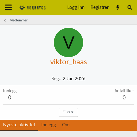
Logg inn
Registrer
Medlemmer
V
viktor_haas
Reg.
2 Jun 2026
Innlegg
Antall liker
0
0
Finn
Nyeste aktivitet
Innlegg
Om