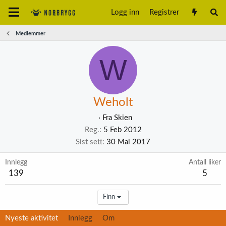
Logg inn
Registrer
Medlemmer
W
Weholt
·
Fra
Skien
Reg.
5 Feb 2012
Sist sett
30 Mai 2017
Innlegg
Antall liker
139
5
Finn
Nyeste aktivitet
Innlegg
Om