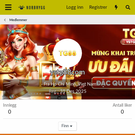
Logg inn
Registrer
Medlemmer
ystg88com
·
Fra
Ho Chi Minh, Viet Nam
Reg.
31 Des 2025
Innlegg
Antall liker
0
0
Finn