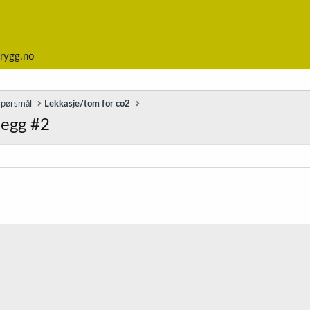
rygg.no
spørsmål
Lekkasje/tom for co2
legg #2