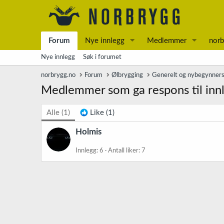
Forum
Nye innlegg
Medlemmer
norb
Nye innlegg
Søk i forumet
norbrygg.no
Forum
Ølbrygging
Generelt og nybegynner
Medlemmer som ga respons til inn
Alle
(1)
Like
(1)
Holmis
Innlegg
6
Antall liker
7