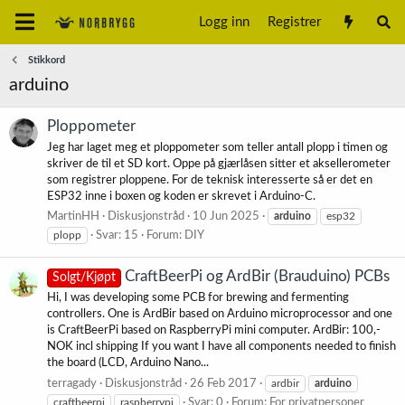
Logg inn
Registrer
Stikkord
arduino
Ploppometer
Jeg har laget meg et ploppometer som teller antall plopp i timen og
skriver de til et SD kort. Oppe på gjærlåsen sitter et aksellerometer
som registrer ploppene. For de teknisk interesserte så er det en
ESP32 inne i boxen og koden er skrevet i Arduino-C.
MartinHH
Diskusjonstråd
10 Jun 2025
arduino
esp32
plopp
Svar: 15
Forum:
DIY
CraftBeerPi og ArdBir (Brauduino) PCBs
Solgt/Kjøpt
Hi, I was developing some PCB for brewing and fermenting
controllers. One is ArdBir based on Arduino microprocessor and one
is CraftBeerPi based on RaspberryPi mini computer. ArdBir: 100,-
NOK incl shipping If you want I have all components needed to finish
the board (LCD, Arduino Nano...
terragady
Diskusjonstråd
26 Feb 2017
ardbir
arduino
craftbeerpi
raspberrypi
Svar: 0
Forum:
For privatpersoner