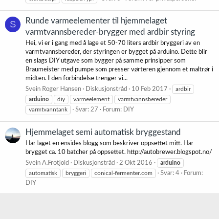
Runde varmeelementer til hjemmelaget
S
varmtvannsbereder-brygger med ardbir styring
Hei, vi er i gang med å lage et 50-70 liters ardbir bryggeri av en
varmtvannsbereder, der styringen er bygget på arduino. Dette blir
en slags DIY utgave som bygger på samme prinsipper som
Braumeister med pumpe som presser vørteren gjennom et maltrør i
midten. I den forbindelse trenger vi...
Svein Roger Hansen
Diskusjonstråd
10 Feb 2017
ardbir
arduino
diy
varmeelement
varmtvannsbereder
varmtvanntank
Svar: 27
Forum:
DIY
Hjemmelaget semi automatisk bryggestand
Har laget en ensides blogg som beskriver oppsettet mitt. Har
brygget ca. 10 batcher på oppsettet. http://autobrewer.blogspot.no/
Svein A.Frotjold
Diskusjonstråd
2 Okt 2016
arduino
automatisk
bryggeri
conical-fermenter.com
Svar: 4
Forum:
DIY