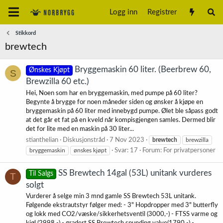
Logg inn
Registrer
Stikkord
brewtech
Bryggemaskin 60 liter. (Beerbrew 60,
Ønskes Kjøpt
S
Brewzilla 60 etc.)
Hei, Noen som har en bryggemaskin, med pumpe på 60 liter?
Begynte å brygge for noen måneder siden og ønsker å kjøpe en
bryggemaskin på 60 liter med innebygd pumpe. Ølet ble såpass godt
at det går et fat på en kveld når kompisgjengen samles. Dermed blir
det for lite med en maskin på 30 liter...
stianthelian
Diskusjonstråd
7 Nov 2023
brewtech
brewzilla
bryggemaskin
ønskes kjøpt
Svar: 17
Forum:
For privatpersoner
SS Brewtech 14gal (53L) unitank vurderes
Til Salgs
T
solgt
Vurderer å selge min 3 mnd gamle SS Brewtech 53L unitank.
Følgende ekstrautstyr følger med: - 3" Hopdropper med 3" butterfly
og lokk med CO2/væske/sikkerhetsventil (3000,-) - FTSS varme og