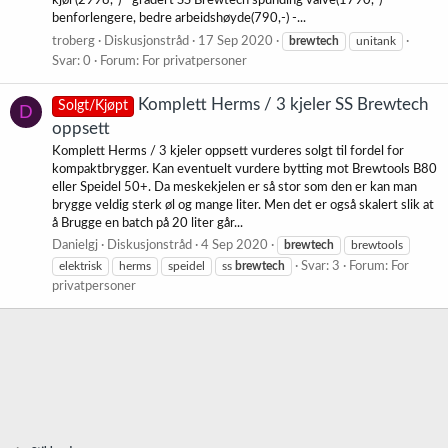
kjøl (2998,-) - gradert SS Brewtech spunding valve(1790,-) -
benforlengere, bedre arbeidshøyde(790,-) -...
troberg
Diskusjonstråd
17 Sep 2020
brewtech
unitank
Svar: 0
Forum:
For privatpersoner
Komplett Herms / 3 kjeler SS Brewtech
Solgt/Kjøpt
D
oppsett
Komplett Herms / 3 kjeler oppsett vurderes solgt til fordel for
kompaktbrygger. Kan eventuelt vurdere bytting mot Brewtools B80
eller Speidel 50+. Da meskekjelen er så stor som den er kan man
brygge veldig sterk øl og mange liter. Men det er også skalert slik at
å Brugge en batch på 20 liter går...
Danielgj
Diskusjonstråd
4 Sep 2020
brewtech
brewtools
elektrisk
herms
speidel
ss
brewtech
Svar: 3
Forum:
For
privatpersoner