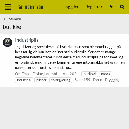
Logg inn
Registrer
Stikkord
butikkøl
Industripils
Jeg driver og spekulerer på hvordan man som hjemmebrygger på
best mulig vis kan lage en industri butikkpils. Ser det er mange
negative kommentarer rundt dette med industripils på forumet, og
er forsåvidt enig i mye av kommentarene mtp smakløshet osv. men
uansett er det først og fremst for...
Ole Einar
Diskusjonstråd
4 Apr 2024
butikkøl
hansa
industriøl
pilsner
trykkgjæring
Svar: 159
Forum:
Brygging