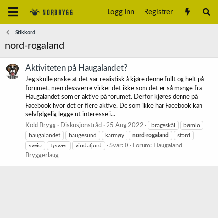
Logg inn
Registrer
Stikkord
nord-rogaland
Aktiviteten på Haugalandet?
Jeg skulle ønske at det var realistisk å kjøre denne fullt og helt på
forumet, men dessverre virker det ikke som det er så mange fra
Haugalandet som er aktive på forumet. Derfor kjøres denne på
Facebook hvor det er flere aktive. De som ikke har Facebook kan
selvfølgelig legge ut interesse i...
Kold Brygg
Diskusjonstråd
25 Aug 2022
brageskål
bømlo
haugalandet
haugesund
karmøy
nord-rogaland
stord
sveio
tysvær
vindafjord
Svar: 0
Forum:
Haugaland
Bryggerlaug