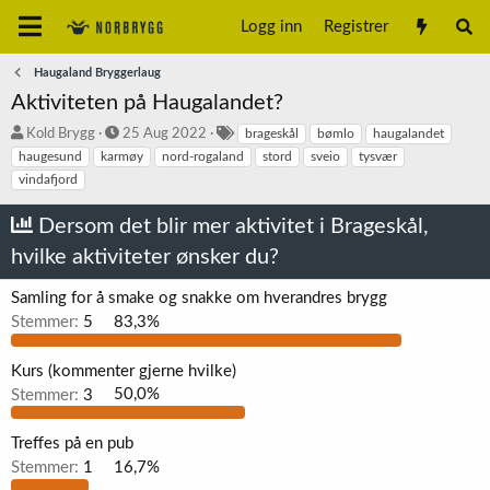
Logg inn
Registrer
Haugaland Bryggerlaug
Aktiviteten på Haugalandet?
T
S
S
Kold Brygg
25 Aug 2022
brageskål
bømlo
haugalandet
r
t
t
haugesund
karmøy
nord-rogaland
stord
sveio
tysvær
å
a
i
vindafjord
d
r
k
s
t
k
Dersom det blir mer aktivitet i Brageskål,
t
d
o
a
a
r
hvilke aktiviteter ønsker du?
r
t
d
t
o
Samling for å smake og snakke om hverandres brygg
e
Stemmer:
5
83,3%
r
Kurs (kommenter gjerne hvilke)
Stemmer:
3
50,0%
Treffes på en pub
Stemmer:
1
16,7%