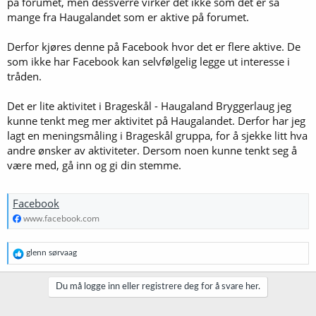
på forumet, men dessverre virker det ikke som det er så
mange fra Haugalandet som er aktive på forumet.
Derfor kjøres denne på Facebook hvor det er flere aktive. De
som ikke har Facebook kan selvfølgelig legge ut interesse i
tråden.
Det er lite aktivitet i Brageskål - Haugaland Bryggerlaug jeg
kunne tenkt meg mer aktivitet på Haugalandet. Derfor har jeg
lagt en meningsmåling i Brageskål gruppa, for å sjekke litt hva
andre ønsker av aktiviteter. Dersom noen kunne tenkt seg å
være med, gå inn og gi din stemme.
Facebook
www.facebook.com
R
glenn sørvaag
e
a
k
Du må logge inn eller registrere deg for å svare her.
s
j