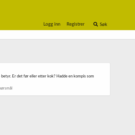
Logg inn
Registrer
Søk
 betyr. Er det før eller etter kok? Hadde en kompis som
pørsmål