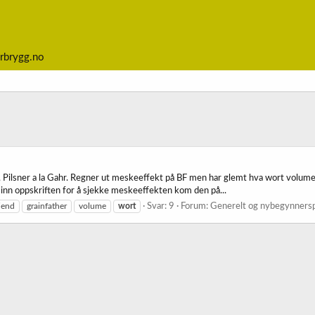
rbrygg.no
n, Pilsner a la Gahr. Regner ut meskeeffekt på BF men har glemt hva wort volume
t inn oppskriften for å sjekke meskeeffekten kom den på...
riend
grainfather
volume
wort
Svar: 9
Forum:
Generelt og nybegynners