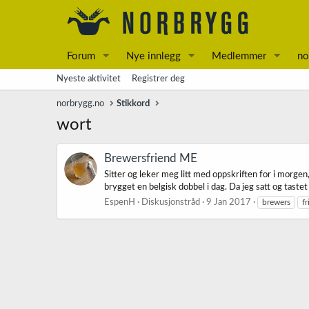
Forum
Nye innlegg
Medlemmer
no
Nyeste aktivitet
Registrer deg
norbrygg.no
Stikkord
wort
Brewersfriend ME
Sitter og leker meg litt med oppskriften for i morge
brygget en belgisk dobbel i dag. Da jeg satt og taste
EspenH
Diskusjonstråd
9 Jan 2017
brewers
f