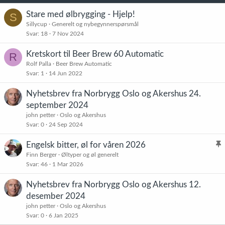
e
r
Stare med ølbrygging - Hjelp!
S
:
Sillycup
Generelt og nybegynnerspørsmål
Svar
18
7 Nov 2024
Kretskort til Beer Brew 60 Automatic
R
Rolf Palla
Beer Brew Automatic
Svar
1
14 Jun 2022
Nyhetsbrev fra Norbrygg Oslo og Akershus 24.
september 2024
john petter
Oslo og Akershus
Svar
0
24 Sep 2024
Engelsk bitter, øl for våren 2026
l
Finn Berger
Øltyper og øl generelt
Svar
46
1 Mar 2026
i
s
Nyhetsbrev fra Norbrygg Oslo og Akershus 12.
t
desember 2024
r
john petter
Oslo og Akershus
e
Svar
0
6 Jan 2025
t