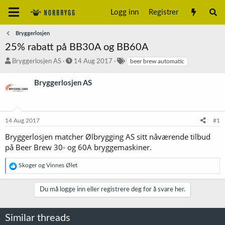
Logg inn
Registrer
Bryggerlosjen
25% rabatt på BB30A og BB60A
T
S
S
Bryggerlosjen AS
14 Aug 2017
beer brew automatic
r
t
t
å
a
i
Bryggerlosjen AS
d
r
k
s
t
k
t
d
o
a
a
r
14 Aug 2017
#1
r
t
d
t
o
Bryggerlosjen matcher Ølbrygging AS sitt nåværende tilbud
e
på Beer Brew 30- og 60A bryggemaskiner.
r
R
Skoger
og
Vinnes Ølet
e
a
k
Du må logge inn eller registrere deg for å svare her.
s
j
o
Similar threads
n