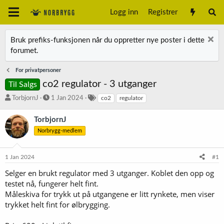
Logg inn
Registrer
Bruk prefiks-funksjonen når du oppretter nye poster i dette
forumet.
For privatpersoner
co2 regulator - 3 utganger
Til Salgs
T
S
S
TorbjornJ
1 Jan 2024
co2
regulator
r
t
t
å
a
i
TorbjornJ
d
r
k
Norbrygg-medlem
s
t
k
t
d
o
a
a
r
1 Jan 2024
#1
r
t
d
t
o
Selger en brukt regulator med 3 utganger. Koblet den opp og
e
testet nå, fungerer helt fint.
r
Måleskiva for trykk ut på utgangene er litt rynkete, men viser
trykket helt fint for ølbrygging.