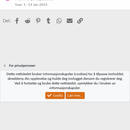
Svar
1
14 Jan 2023
Facebook
Reddit
Pinterest
Tumblr
WhatsApp
E-post
Link
Del:
For privatpersoner
Dette nettstedet bruker informasjonskapsler (cookies) for å tilpasse innholdet,
Norbrygg-default
skreddersy din opplevelse og holde deg innlogget dersom du registrerer deg.
Ved å fortsette og bruke dette nettstedet, samtykker du i bruken av
Kontakt oss
Vilkår og regler
Personvernregler
Hjelp
Hjem
R
informasjonskapsler.
S
S
Godta
Lær mer...
®
Community platform by XenForo
© 2010-2023 XenForo Ltd.