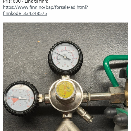
Pris: 600 - Link til finn:
https://www.finn.no/bap/forsale/ad.html?
finnkode=334248575