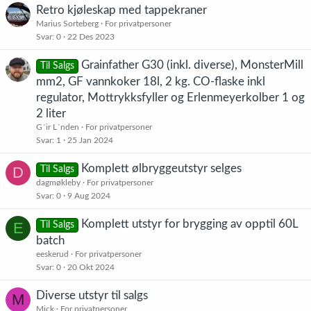
Retro kjøleskap med tappekraner
Marius Sorteberg
For privatpersoner
Svar
0
22 Des 2023
Grainfather G30 (inkl. diverse), MonsterMill
Til Salgs
mm2, GF vannkoker 18l, 2 kg. CO-flaske inkl
regulator, Mottrykksfyller og Erlenmeyerkolber 1 og
2 liter
G´ir L´nden
For privatpersoner
Svar
1
25 Jan 2024
Komplett ølbryggeutstyr selges
D
Til Salgs
dagmøkleby
For privatpersoner
Svar
0
9 Aug 2024
Komplett utstyr for brygging av opptil 60L
E
Til Salgs
batch
eeskerud
For privatpersoner
Svar
0
20 Okt 2024
Diverse utstyr til salgs
M
Mick
For privatpersoner