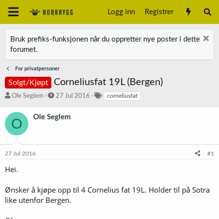
Logg inn
Registrer
Bruk prefiks-funksjonen når du oppretter nye poster i dette
forumet.
For privatpersoner
Corneliusfat 19L (Bergen)
Solgt/Kjøpt
T
S
S
Ole Seglem
27 Jul 2016
corneliusfat
r
t
t
å
a
i
Ole Seglem
O
d
r
k
s
t
k
t
d
o
a
a
r
27 Jul 2016
#1
r
t
d
t
o
Hei.
e
r
Ønsker å kjøpe opp til 4 Cornelius fat 19L. Holder til på Sotra
like utenfor Bergen.