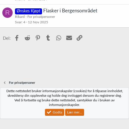
Flasker i Bergensområdet
R
Ønskes Kjøpt
Rikard
For privatpersoner
Svar
4
12 Nov 2025
Facebook
Reddit
Pinterest
Tumblr
WhatsApp
E-post
Link
Del:
For privatpersoner
Dette nettstedet bruker informasjonskapsler (cookies) for å tilpasse innholdet,
Norbrygg-default
skreddersy din opplevelse og holde deg innlogget dersom du registrerer deg.
Ved å fortsette og bruke dette nettstedet, samtykker du i bruken av
Kontakt oss
Vilkår og regler
Personvernregler
Hjelp
Hjem
R
informasjonskapsler.
S
S
Godta
Lær mer...
®
Community platform by XenForo
© 2010-2023 XenForo Ltd.