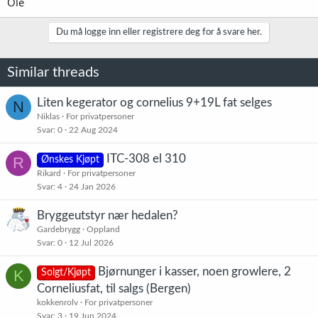
Ole
Du må logge inn eller registrere deg for å svare her.
Similar threads
Liten kegerator og cornelius 9+19L fat selges
N
Niklas
For privatpersoner
Svar
0
22 Aug 2024
ITC-308 el 310
R
Ønskes Kjøpt
Rikard
For privatpersoner
Svar
4
24 Jan 2026
Bryggeutstyr nær hedalen?
Gardebrygg
Oppland
Svar
0
12 Jul 2026
Bjørnunger i kasser, noen growlere, 2
K
Solgt/Kjøpt
Corneliusfat, til salgs (Bergen)
kokkenrolv
For privatpersoner
Svar
3
19 Jun 2024