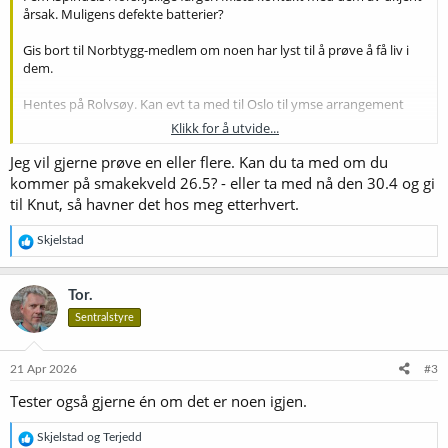
årsak. Muligens defekte batterier?
Gis bort til Norbtygg-medlem om noen har lyst til å prøve å få liv i
dem.
Hentes på Rolvsøy. Kan evt ta med til Oslo til ymse arrangement
Klikk for å utvide...
Sendes ikke. (Med unntak for alle som heter Kim Are og holder til i
Haugesund eller omliggende herligheter.)
Vis vedlegget 77503
Jeg vil gjerne prøve en eller flere. Kan du ta med om du
kommer på smakekveld 26.5? - eller ta med nå den 30.4 og gi
til Knut, så havner det hos meg etterhvert.
R
Skjelstad
e
a
k
Tor.
s
Sentralstyre
j
o
n
e
21 Apr 2026
#3
r
Tester også gjerne én om det er noen igjen.
:
R
Skjelstad
og
Terjedd