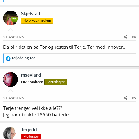
e
a
k
Skjelstad
s
Norbrygg-medlem
j
o
n
e
21 Apr 2026
#4
r
Da blir det en på Tor og resten til Terje. Tar med innover...
:
R
Terjedd
og
Tor.
e
a
k
msevland
s
NMKomiteen
Sentralstyre
j
o
n
e
21 Apr 2026
#5
r
Terje trenger vel ikke alle???
:
Jeg har ubrukte 18650 batterier…
Terjedd
Moderator