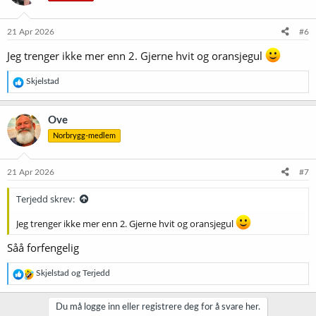
21 Apr 2026
#6
Jeg trenger ikke mer enn 2. Gjerne hvit og oransjegul
R
Skjelstad
e
a
k
Ove
s
Norbrygg-medlem
j
o
n
e
21 Apr 2026
#7
r
:
Terjedd skrev:
Jeg trenger ikke mer enn 2. Gjerne hvit og oransjegul
Såå forfengelig
R
Skjelstad
og
Terjedd
e
a
k
Du må logge inn eller registrere deg for å svare her.