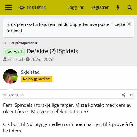
Logg inn
Registrer
Bruk prefiks-funksjonen når du oppretter nye poster i dette
forumet.
For privatpersoner
Defekte (?) iSpidels
Gis Bort
T
S
Skjelstad
20 Apr 2026
r
t
å
a
Skjelstad
d
r
Norbrygg-medlem
s
t
t
d
a
a
20 Apr 2026
#1
r
t
t
o
Fem iSpindels i forskjellige farger. Mista kontakt med dem av
e
ukjent årsak. Muligens defekte batterier?
r
Gis bort til Norbtygg-medlem om noen har lyst til å prøve å få
liv i dem.