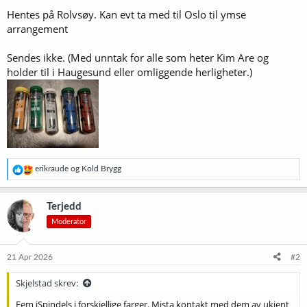
Hentes på Rolvsøy. Kan evt ta med til Oslo til ymse
arrangement
Sendes ikke. (Med unntak for alle som heter Kim Are og
holder til i Haugesund eller omliggende herligheter.)
R
erikraude
og
Kold Brygg
e
a
k
Terjedd
s
Moderator
j
o
n
e
21 Apr 2026
#2
r
:
Skjelstad skrev:
Fem iSpindels i forskjellige farger. Mista kontakt med dem av ukjent