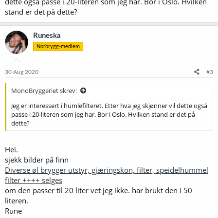
dette også passe i 20-literen som jeg har. Bor i Oslo. Hvilken
Blichmann konisk Gjærtank 54 liter NPT
stand er det på dette?
Selges for 6000kr
Ombygd tilpasset kjøleskap til Blichmann.
Runeska
Det er innebygd varme element + omluftsvifte. Selges uten STC1000.
Norbrygg-medlem
Selges for 1000kr
Hjemmelaget motstrøms kjøler.
30 Aug 2020
#3
Selges for 250kr
MonoBryggeriet skrev:
Inline termometer.
Inline Termometer
Jeg er interessert i humlefilteret. Etter hva jeg skjønner vil dette også
Selges for 300kr
passe i 20-literen som jeg har. Bor i Oslo. Hvilken stand er det på
dette?
Trykkmåler av ukjent merke. usikker på funksjon og om den virker.
ikke brukt.
K4517N14160D by PARKER - Buy or Repair at Radwell - Radwell.de
Hei.
selges for 200kr
sjekk bilder på finn
Diverse øl brygger utstyr, gjæringskon, filter, speidelhummel
Inline filter.
filter ++++ selges
Inline Strainer 1,5" TC
om den passer til 20 liter vet jeg ikke. har brukt den i 50
Selgse for 1800kr
literen.
Humle filter til Speidel 50L
Rune
Speidel Braumeister 20 L Humlefilter