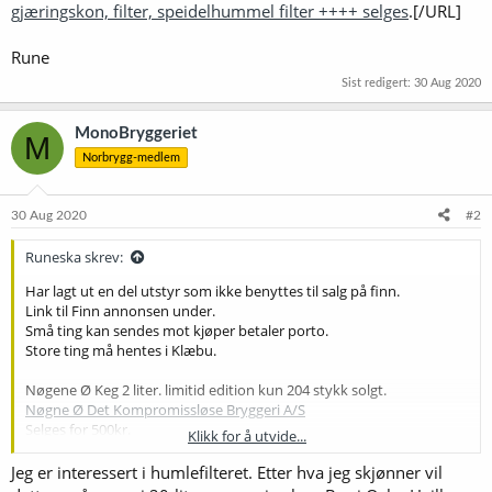
gjæringskon, filter, speidelhummel filter ++++ selges
.[/URL]
Rune
Sist redigert:
30 Aug 2020
MonoBryggeriet
M
Norbrygg-medlem
30 Aug 2020
#2
Runeska skrev:
Har lagt ut en del utstyr som ikke benyttes til salg på finn.
Link til Finn annonsen under.
Små ting kan sendes mot kjøper betaler porto.
Store ting må hentes i Klæbu.
Nøgene Ø Keg 2 liter. limitid edition kun 204 stykk solgt.
Nøgne Ø Det Kompromissløse Bryggeri A/S
Selges for 500kr.
Klikk for å utvide...
Blichmann konisk gjærings tank, 53L NPT.
Jeg er interessert i humlefilteret. Etter hva jeg skjønner vil
Kjøpt i 2015, kun brukt få ganger. Max 5 ganger.