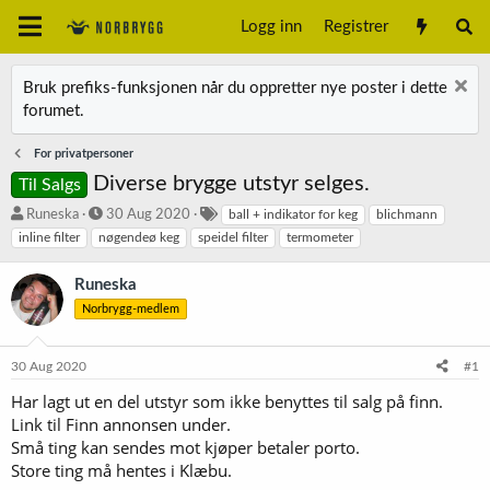
Logg inn
Registrer
Bruk prefiks-funksjonen når du oppretter nye poster i dette
forumet.
For privatpersoner
Diverse brygge utstyr selges.
Til Salgs
T
S
S
Runeska
30 Aug 2020
ball + indikator for keg
blichmann
r
t
t
inline filter
nøgendeø keg
speidel filter
termometer
å
a
i
d
r
k
Runeska
s
t
k
Norbrygg-medlem
t
d
o
a
a
r
r
t
d
30 Aug 2020
#1
t
o
e
Har lagt ut en del utstyr som ikke benyttes til salg på finn.
r
Link til Finn annonsen under.
Små ting kan sendes mot kjøper betaler porto.
Store ting må hentes i Klæbu.