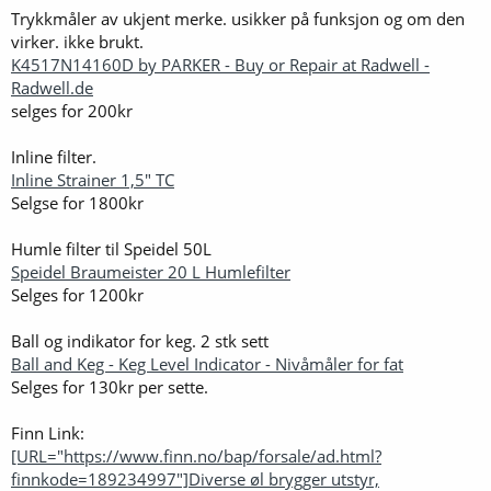
Trykkmåler av ukjent merke. usikker på funksjon og om den
virker. ikke brukt.
K4517N14160D by PARKER - Buy or Repair at Radwell -
Radwell.de
selges for 200kr
Inline filter.
Inline Strainer 1,5" TC
Selgse for 1800kr
Humle filter til Speidel 50L
Speidel Braumeister 20 L Humlefilter
Selges for 1200kr
Ball og indikator for keg. 2 stk sett
Ball and Keg - Keg Level Indicator - Nivåmåler for fat
Selges for 130kr per sette.
Finn Link:
[URL="https://www.finn.no/bap/forsale/ad.html?
finnkode=189234997"]Diverse øl brygger utstyr,