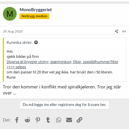
Selges for 1200kr
MonoBryggeriet
M
Ball og indikator for keg. 2 stk sett
Norbrygg-medlem
Ball and Keg - Keg Level Indicator - Nivåmåler for fat
Selges for 130kr per sette.
30 Aug 2020
#4
Finn Link:
Kommer snart. avventer finn kontroll...
Runeska skrev:
Hei.
Rune
sjekk bilder på finn
Diverse øl brygger utstyr, gjæringskon, filter, speidelhummel filter
++++ selges
om den passer til 20 liter vet jeg ikke. har brukt den i 50 literen.
Rune
Tror den kommer i konflikt med spiralkjøleren. Tror jeg står
over …
Du må logge inn eller registrere deg for å svare her.
Facebook
Reddit
Pinterest
Tumblr
WhatsApp
E-post
Link
Del: