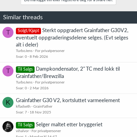
Du må logge inn eller registrere deg for å svare her.
Similar threads
Sterkt oppgradert Grainfather G30V2,
T
Solgt/Kjøpt
eventuelt oppgraderingsdelene selges. (Evt selges
alt i deler)
TurboJens
For privatpersoner
Svar
0
8 Feb 2026
Dampkondensator, 2" TC med lokk til
T
Til Salgs
Grainfather/Brewzilla
TurboJens
For privatpersoner
Svar
0
2 Mar 2026
Grainfather G30 V2, kortsluttet varmeelement
K
kfladseth
GrainFather
Svar
7
18 Nov 2025
Selger maltet etter bryggeriet
Til Salgs
vihalvor
For privatpersoner
Svar
1
Mandag kl 16:47