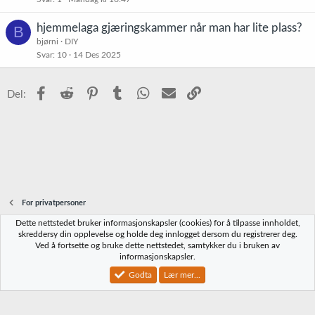
hjemmelaga gjæringskammer når man har lite plass?
B
bjørni
DIY
Svar
10
14 Des 2025
Facebook
Reddit
Pinterest
Tumblr
WhatsApp
E-post
Link
Del:
For privatpersoner
Dette nettstedet bruker informasjonskapsler (cookies) for å tilpasse innholdet,
Norbrygg-default
skreddersy din opplevelse og holde deg innlogget dersom du registrerer deg.
Ved å fortsette og bruke dette nettstedet, samtykker du i bruken av
Kontakt oss
Vilkår og regler
Personvernregler
Hjelp
Hjem
R
informasjonskapsler.
S
S
Godta
Lær mer...
®
Community platform by XenForo
© 2010-2023 XenForo Ltd.