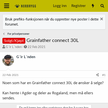
Logg inn
Registrer
Bruk prefiks-funksjonen når du oppretter nye poster i dette
forumet.
For privatpersoner
Grainfather connect 30L
Solgt/Kjøpt
T
S
G´ir L´nden
22 Feb 2021
r
t
å
a
G´ir L´nden
d
r
s
t
t
d
a
a
22 Feb 2021
#1
r
t
t
o
Noen som har en Grainfather connect 30L de ønsker å selge?
e
r
Kan hente i Agder og deler av Rogaland, men må ellers
sendes.