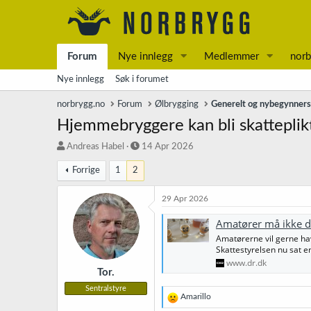
Forum
Nye innlegg
Medlemmer
norb
Nye innlegg
Søk i forumet
norbrygg.no
Forum
Ølbrygging
Generelt og nybegynner
Hjemmebryggere kan bli skatteplik
T
S
Andreas Habel
14 Apr 2026
r
t
Forrige
1
2
å
a
d
r
s
t
29 Apr 2026
t
d
a
a
Amatører må ikke d
r
t
Amatørerne vil gerne h
t
o
Skattestyrelsen nu sat en
e
www.dr.dk
r
Tor.
Sentralstyre
R
Amarillo
e