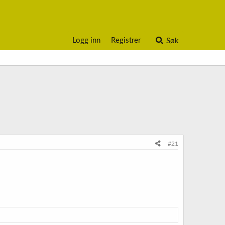
Logg inn
Registrer
Søk
#21