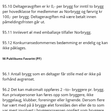
§5.10 Deltageravgiften er kr 0,- per brygg for inntil to brygg
per hovedklasse for medlemmer av Norbrygg og førvrig kr
100,- per brygg. Deltageravgiften må være betalt innen
påmeldingsfristen går ut.
§5.11 Innlevert øl med emballasje tilfaller Norbrygg.
§5.12 Konkurransedommernes bedømming er endelig og kan
ikke påklages.
§6 Publikums Favoritt (PF)
§6.1 Antall brygg som en deltager får stille med er ikke på
forhånd avgrenset.
§6.2 Det kan maksimalt oppføres 2 –to– bryggere pr. brygg.
Kun privatpersoner kan føres opp som bryggere, ikke
bryggelaug, klubber, foreninger eller lignende. Dersom flere
har vært med på å brygge ølet foreslåes den eller de to som
var mest involvert i bryggeprosessen oppført som bryggere.