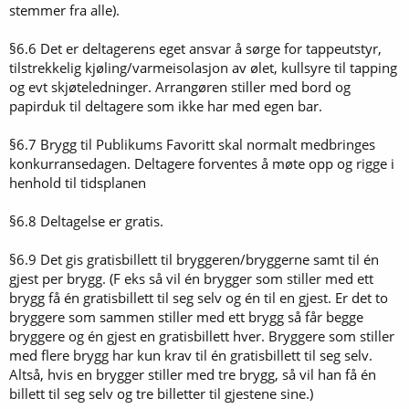
stemmer fra alle).
§6.6 Det er deltagerens eget ansvar å sørge for tappeutstyr,
tilstrekkelig kjøling/varmeisolasjon av ølet, kullsyre til tapping
og evt skjøteledninger. Arrangøren stiller med bord og
papirduk til deltagere som ikke har med egen bar.
§6.7 Brygg til Publikums Favoritt skal normalt medbringes
konkurransedagen. Deltagere forventes å møte opp og rigge i
henhold til tidsplanen
§6.8 Deltagelse er gratis.
§6.9 Det gis gratisbillett til bryggeren/bryggerne samt til én
gjest per brygg. (F eks så vil én brygger som stiller med ett
brygg få én gratisbillett til seg selv og én til en gjest. Er det to
bryggere som sammen stiller med ett brygg så får begge
bryggere og én gjest en gratisbillett hver. Bryggere som stiller
med flere brygg har kun krav til én gratisbillett til seg selv.
Altså, hvis en brygger stiller med tre brygg, så vil han få én
billett til seg selv og tre billetter til gjestene sine.)