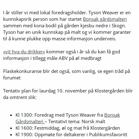
I år stiller vi med lokal foredragsholder. Tyson Weaver er en
kunnskapsrik person som har startet
Bonsak gårdsmalteri
sammen med kona bodil på gården kjesbu nedre i Skogn.
Tyson har en unik kunnskap på malt og vi kommer garanter
til å kunne plukke opp masse informasjon underveis.
«vit hva du drikker»
kommer også i år så du kan få god
informasjon i tillegg måle ABV på øl medbragt
Flaskekonkuranse blir det også, som vanlig, se egen tråd på
forumet
Tentativ plan for laurdag 10. november på Klostergården blir
da omtrent slik:
Kl 1300: Foredrag med Tyson Weaver fra
Bonsak
Gårdsmalteri
– Tentativt tema: Norsk malt
Kl 1600: Festmiddag, øl og mat frå Klostergården
Kl 1900: Oppmøte for deltakerer i Publikumsfavoritt