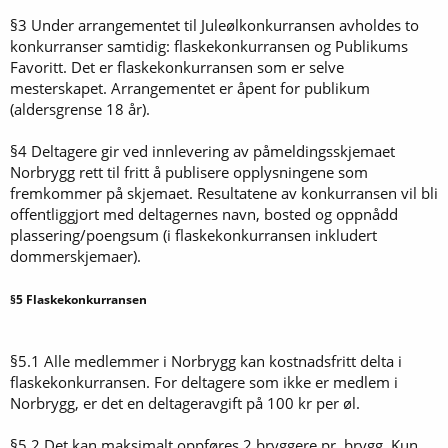
§3 Under arrangementet til Juleølkonkurransen avholdes to
konkurranser samtidig: flaskekonkurransen og Publikums
Favoritt. Det er flaskekonkurransen som er selve
mesterskapet. Arrangementet er åpent for publikum
(aldersgrense 18 år).
§4 Deltagere gir ved innlevering av påmeldingsskjemaet
Norbrygg rett til fritt å publisere opplysningene som
fremkommer på skjemaet. Resultatene av konkurransen vil bli
offentliggjort med deltagernes navn, bosted og oppnådd
plassering/poengsum (i flaskekonkurransen inkludert
dommerskjemaer).
§5 Flaskekonkurransen
§5.1 Alle medlemmer i Norbrygg kan kostnadsfritt delta i
flaskekonkurransen. For deltagere som ikke er medlem i
Norbrygg, er det en deltageravgift på 100 kr per øl.
§5.2 Det kan maksimalt oppføres 2 bryggere pr. brygg. Kun