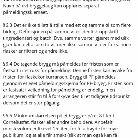
Navn på evt bryggelaug kan oppføres separat i
påmeldingsskjemaet.
§6.3 Det er ikke tillatt å stille med ett og samme øl som flere
bidrag. Definisjonen på samme øl er identisk oppskrift
(ingredienser) og batch. Dvs. samme vørter gjæret med ulik
gjær kan delta som to øl, men ikke samme øl der f.eks. noen
flasker er filtrert og andre ikke.
§6.4 Deltagende brygg må påmeldes før fristen som er
fastsatt i instruks for påmelding. Denne fristen kan avvike fra
fristen for flaskekonkurransen. Brygg til PF påmeldes
gjennom et eget påmeldingsskjema for PF-brygg. Fristen som
er fastsatt i veiledning for påmelding er endelig, men
arrangøren står fri til å forskyve den til et tidligere tidspunkt
dersom det er stor pågang.
§6.5 Minimumstørrelsen på et brygg er på et 8 liter i
Corneliusfat, flasker eller andre beholdere. Anbefalt
minstevolum er likevel 15 liter, for å ta høyde for mye
publikum, og at alle får smakt (slik at man også kan få