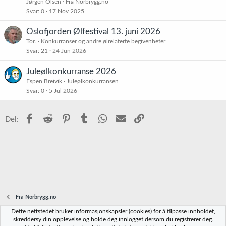
s
Jørgen Olsen
Fra Norbrygg.no
t
Svar
0
17 Nov 2025
Oslofjorden Ølfestival 13. juni 2026
Tor.
Konkurranser og andre ølrelaterte begivenheter
Svar
21
24 Jun 2026
Juleølkonkurranse 2026
Espen Breivik
Juleølkonkurransen
Svar
0
5 Jul 2026
Facebook
Reddit
Pinterest
Tumblr
WhatsApp
E-post
Link
Del:
Fra Norbrygg.no
Dette nettstedet bruker informasjonskapsler (cookies) for å tilpasse innholdet,
Norbrygg-default
skreddersy din opplevelse og holde deg innlogget dersom du registrerer deg.