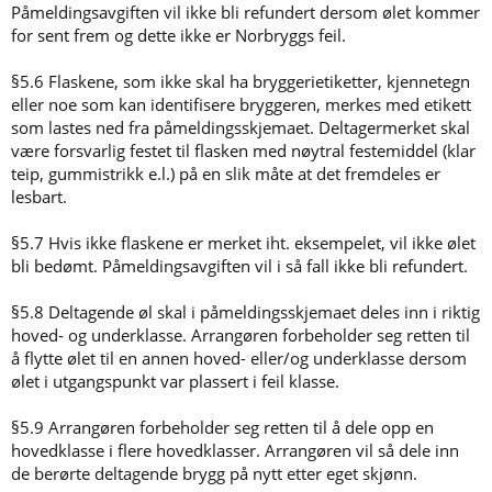
Påmeldingsavgiften vil ikke bli refundert dersom ølet kommer
for sent frem og dette ikke er Norbryggs feil.
§5.6 Flaskene, som ikke skal ha bryggerietiketter, kjennetegn
eller noe som kan identifisere bryggeren, merkes med etikett
som lastes ned fra påmeldingsskjemaet. Deltagermerket skal
være forsvarlig festet til flasken med nøytral festemiddel (klar
teip, gummistrikk e.l.) på en slik måte at det fremdeles er
lesbart.
§5.7 Hvis ikke flaskene er merket iht. eksempelet, vil ikke ølet
bli bedømt. Påmeldingsavgiften vil i så fall ikke bli refundert.
§5.8 Deltagende øl skal i påmeldingsskjemaet deles inn i riktig
hoved- og underklasse. Arrangøren forbeholder seg retten til
å flytte ølet til en annen hoved- eller/og underklasse dersom
ølet i utgangspunkt var plassert i feil klasse.
§5.9 Arrangøren forbeholder seg retten til å dele opp en
hovedklasse i flere hovedklasser. Arrangøren vil så dele inn
de berørte deltagende brygg på nytt etter eget skjønn.