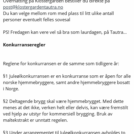
Overnatting på Klostergården bestiller du direkte på
post@klostergardentautra.no
Du kan velge mellom rom med plass til litt ulike antall
personer eventuelt felles sovesal
PS! Fredagen kan vere vel så bra som laurdagen, på Tautra…
Konkurranseregler
Reglene for konkurransen er de samme som tidligere år:
§1 Juleølkonkurransen er en konkurranse som er åpen for alle
norske hjemmebryggere, samt andre hjemmebryggere bosatt
i Norge.
§2 Deltagende brygg skal være hjemmebrygget. Med dette
menes at det ikke, verken helt eller delvis, kan være fremstilt
ved hjelp av utstyr for kommersiell brygging. Bruk av
maltekstrakt er unntatt regelen.
§3 Under arrangementet til Juleølkonkurransen avholdes to