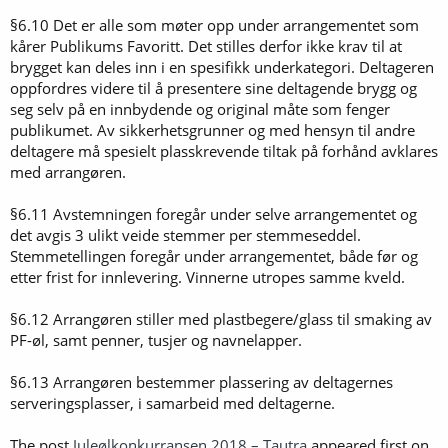
§6.10 Det er alle som møter opp under arrangementet som
kårer Publikums Favoritt. Det stilles derfor ikke krav til at
brygget kan deles inn i en spesifikk underkategori. Deltageren
oppfordres videre til å presentere sine deltagende brygg og
seg selv på en innbydende og original måte som fenger
publikumet. Av sikkerhetsgrunner og med hensyn til andre
deltagere må spesielt plasskrevende tiltak på forhånd avklares
med arrangøren.
§6.11 Avstemningen foregår under selve arrangementet og
det avgis 3 ulikt veide stemmer per stemmeseddel.
Stemmetellingen foregår under arrangementet, både før og
etter frist for innlevering. Vinnerne utropes samme kveld.
§6.12 Arrangøren stiller med plastbegere/glass til smaking av
PF-øl, samt penner, tusjer og navnelapper.
§6.13 Arrangøren bestemmer plassering av deltagernes
serveringsplasser, i samarbeid med deltagerne.
The post
Juleølkonkurransen 2018 – Tautra
appeared first on