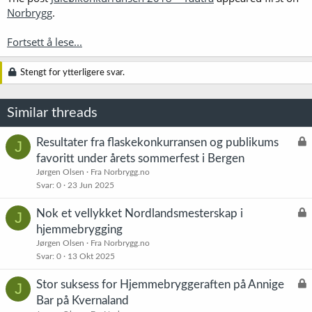
Norbrygg
.
Fortsett å lese...
Stengt for ytterligere svar.
Similar threads
L
Resultater fra flaskekonkurransen og publikums
J
å
favoritt under årets sommerfest i Bergen
s
Jørgen Olsen
Fra Norbrygg.no
t
Svar
0
23 Jun 2025
L
Nok et vellykket Nordlandsmesterskap i
J
å
hjemmebrygging
s
Jørgen Olsen
Fra Norbrygg.no
t
Svar
0
13 Okt 2025
L
Stor suksess for Hjemmebryggeraften på Annige
J
å
Bar på Kvernaland