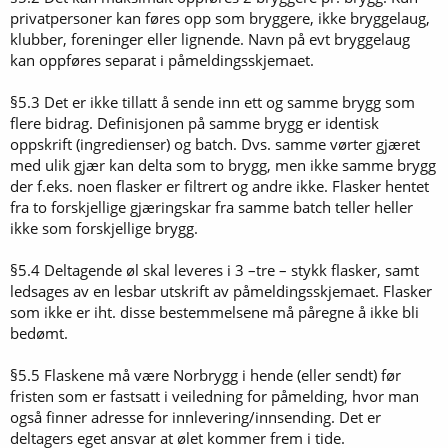
privatpersoner kan føres opp som bryggere, ikke bryggelaug,
klubber, foreninger eller lignende. Navn på evt bryggelaug
kan oppføres separat i påmeldingsskjemaet.
§5.3 Det er ikke tillatt å sende inn ett og samme brygg som
flere bidrag. Definisjonen på samme brygg er identisk
oppskrift (ingredienser) og batch. Dvs. samme vørter gjæret
med ulik gjær kan delta som to brygg, men ikke samme brygg
der f.eks. noen flasker er filtrert og andre ikke. Flasker hentet
fra to forskjellige gjæringskar fra samme batch teller heller
ikke som forskjellige brygg.
§5.4 Deltagende øl skal leveres i 3 –tre – stykk flasker, samt
ledsages av en lesbar utskrift av påmeldingsskjemaet. Flasker
som ikke er iht. disse bestemmelsene må påregne å ikke bli
bedømt.
§5.5 Flaskene må være Norbrygg i hende (eller sendt) før
fristen som er fastsatt i veiledning for påmelding, hvor man
også finner adresse for innlevering/innsending. Det er
deltagers eget ansvar at ølet kommer frem i tide.