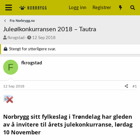
Logg inn
Registrer
Fra Norbrygg.no
Juleølkonkurransen 2018 – Tautra
T
S
fkrogstad
12 Sep 2018
r
t
å
a
Stengt for ytterligere svar.
d
r
s
t
fkrogstad
F
t
d
a
a
r
t
t
o
12 Sep 2018
#1
e
r
Norbrygg sitt fylkeslag i Trøndelag har gleden
av å invitere til årets julekonkurranse, lørdag
10 November