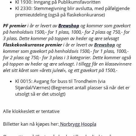
Kl 1930: Inngang på Publikumsfavoritten
Kl 2330: Stemmegivning blir avslutta, med påfølgjende
premieutdeling (også på flaskekonkuranse)
PF premier
i år er levert av
Brewshop
og kommer som gavekort
på henholdsvis 1500,- for 1 plass, 1000,- for 2 plass og 750,- for
3 plass. Dette kommer på toppen av heder og ære selvsagt
Flaskekonkurranse premier
i år er levert av
Brewshop
og
kommer som gavekort på henholdsvis 1500,- for 1 plass, 1000,-
for 2 plass og 750,- for 3 plass i 3 kategorier. Dette kommer også
på toppen av heder og ære selvsagt
.
I tillegg får en klassevinnere
ølet sitt kåret som «årets juleøl», og ett gavekort på 1500,-
Kl 0015: Avgang for buss til Trondheim (via
Stjørdal/Værnes) (Begrenset antall plasser så når det er
utsolgt så er det utsolgt)
Alle klokkeslett er tentative
Billetter kan nå kjøpes her:
Norbrygg Hoopla