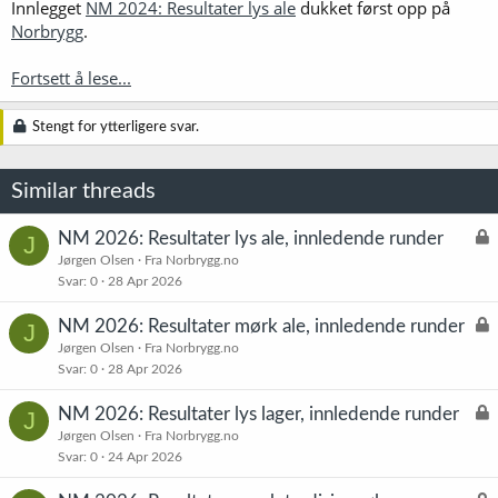
Innlegget
NM 2024: Resultater lys ale
dukket først opp på
Norbrygg
.
Fortsett å lese...
Stengt for ytterligere svar.
Similar threads
L
NM 2026: Resultater lys ale, innledende runder
J
å
Jørgen Olsen
Fra Norbrygg.no
Svar
0
28 Apr 2026
s
t
L
NM 2026: Resultater mørk ale, innledende runder
J
å
Jørgen Olsen
Fra Norbrygg.no
Svar
0
28 Apr 2026
s
t
L
NM 2026: Resultater lys lager, innledende runder
J
å
Jørgen Olsen
Fra Norbrygg.no
Svar
0
24 Apr 2026
s
t