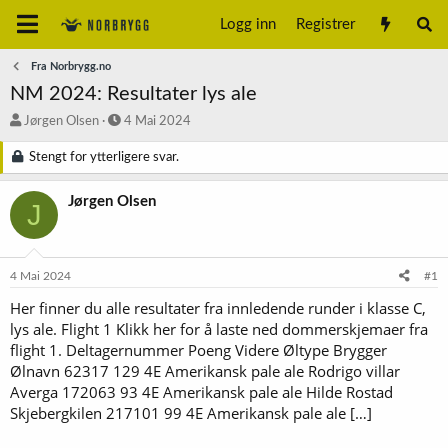
Logg inn
Registrer
Fra Norbrygg.no
NM 2024: Resultater lys ale
T
S
Jørgen Olsen
4 Mai 2024
r
t
å
a
Stengt for ytterligere svar.
d
r
s
t
Jørgen Olsen
J
t
d
a
a
r
t
t
o
4 Mai 2024
#1
e
r
Her finner du alle resultater fra innledende runder i klasse C,
lys ale. Flight 1 Klikk her for å laste ned dommerskjemaer fra
flight 1. Deltagernummer Poeng Videre Øltype Brygger
Ølnavn 62317 129 4E Amerikansk pale ale Rodrigo villar
Averga 172063 93 4E Amerikansk pale ale Hilde Rostad
Skjebergkilen 217101 99 4E Amerikansk pale ale […]